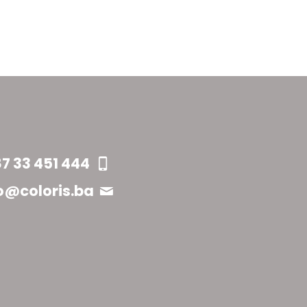
7 33 451 444
o@coloris.ba