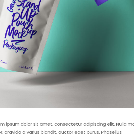
m ipsum dolor sit amet, consectetur adipiscing elit. Nulla ma
r, gravida a varius blandit, auctor eget purus. Phasellus