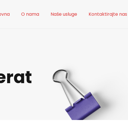
ovna
O nama
Naše usluge
Kontaktirajte nas
erat