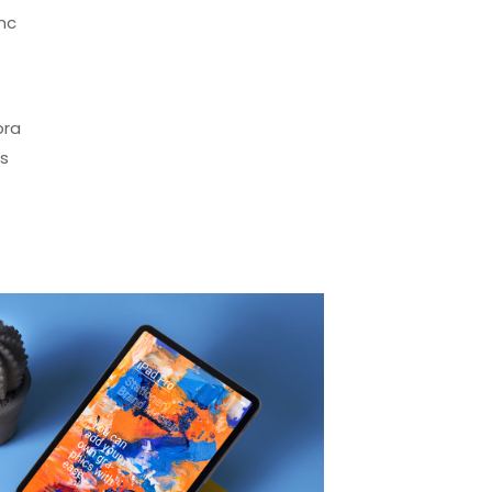
nc
ora
s