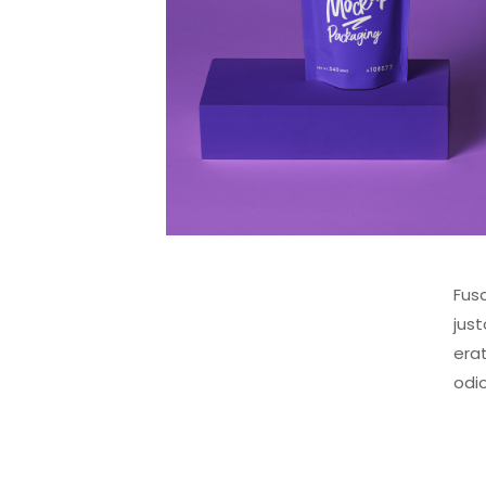
Fusc
jus
erat
odio