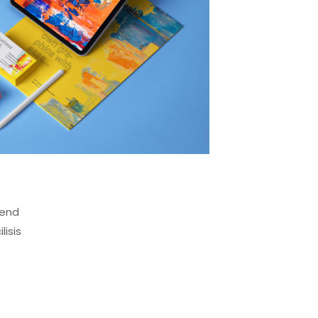
fend
lisis