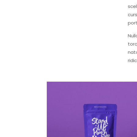
scel
curs
port
Null
torq
nat
ridi