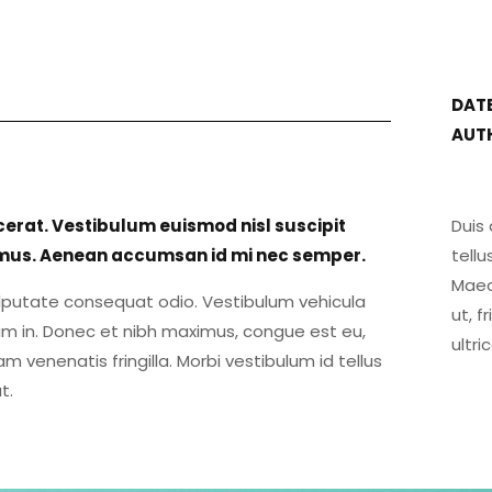
DATE
AUTH
cerat. Vestibulum euismod nisl suscipit
Duis 
ximus. Aenean accumsan id mi nec semper.
tellu
Maec
ulputate consequat odio. Vestibulum vehicula
ut, f
um in. Donec et nibh maximus, congue est eu,
ultri
 venenatis fringilla. Morbi vestibulum id tellus
t.